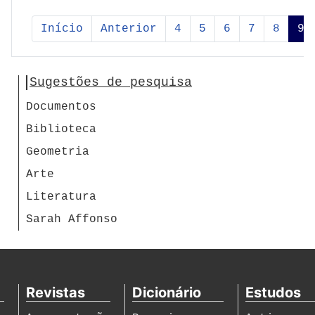
Augusto / Gomez
de la Serna,
Início
Anterior
4
5
6
7
8
9
Ramon /
Negreiros, José
de Almada
Sugestões de pesquisa
Documentos
Biblioteca
Geometria
Arte
Literatura
Sarah Affonso
Revistas
Dicionário
Estudos