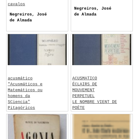
cavalos
Negreiros, José
Negreiros, José
de Almada
de Almada
acusmático
ACUSMATICO
"Acusmáticos e
ÉCLAIRS DE
Matemáticos ou
MOUVEMENT
homens da
PERPETUEL
SCiencia"
LE NOMBRE VIENT DE
Pitagóricos
POÈTE
nombre et figure
Negreiros, José
Negreiros, José
de Almada
de Almada