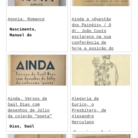
Agonia. Romance
Ainda a «Questão
dos Painéis» / O
Nascimento,
dr. João Couto
Manuel do
esclarece na sua
conferência de
hoje a posição do
Museu de Arte
Antiga
Desconhecido
Ainda. Versos de
Alegoria de
Saúl Dias com
Eurico, o
desenhos de Júlio
Presbítero, de
da coleção “poeta”
Alexandre
Herculano
Dias, Saúl
Negreiros, José