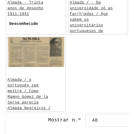
Almada - Trinta
Almada / - Da
anos de desenho
universidade só as
1911-1941
fac(h)adas / Que
sabem os
Desconhecido
universitários
portugueses de
Almada Negreiros?
Dionísio, João /
Gonçalves,
Leopoldo
Almada / o
português sem
mestre / Como
Ramon Gomez de la
Serna aprecia
Almada Negreiros /
Um ponto no i do
futurismo
Mostrar n.º
França, José-