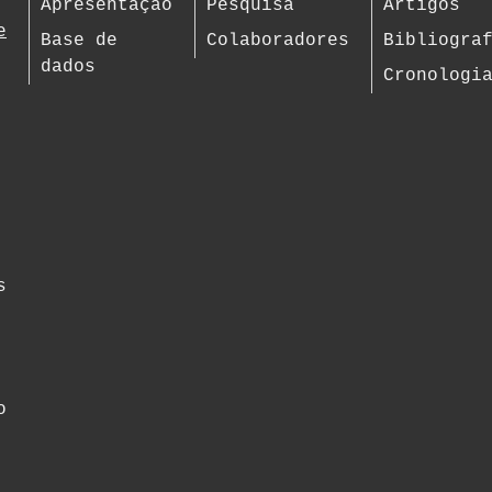
Apresentação
Pesquisa
Artigos
e
Base de
Colaboradores
Bibliogra
dados
Cronologi
s
o