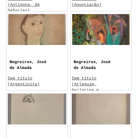
(Antígona, de
(Anunciação)
Sófocles)
Sem data
c.1958
Negreiros, José
Negreiros, José
de Almada
de Almada
Sem título
Sem título
(Argentinita)
(Arlequim,
bailarina e
1925
cavalo)
1951-54