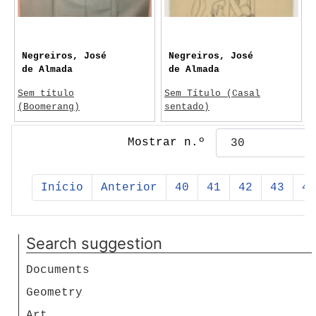
Negreiros, José
Negreiros, José
de Almada
de Almada
Sem título
Sem Título (Casal
(Boomerang)
sentado)
1957
1932
Mostrar n.º
Arte
Início
Anterior
40
41
42
43
44
Search suggestion
Documents
Geometry
Art