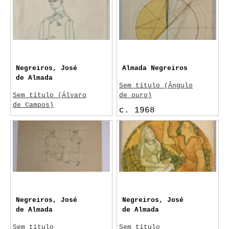
Lisboa
Porfírio Pardal
Monteiro
Negreiros, José
Almada Negreiros
de Almada
Sem título (Ângulo
Sem título (Álvaro
de ouro)
de Campos)
c. 1968
c. 1959
Álvaro de Campos
Negreiros, José
Negreiros, José
de Almada
de Almada
Sem título
Sem título