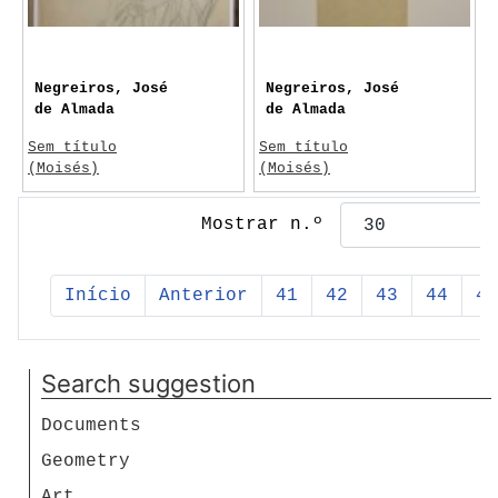
Negreiros, José
Negreiros, José
de Almada
de Almada
Sem título
Sem título
(Moisés)
(Moisés)
c. 1957
c. 1957
Mostrar n.º
Início
Anterior
41
42
43
44
45
Search suggestion
Documents
Geometry
Art