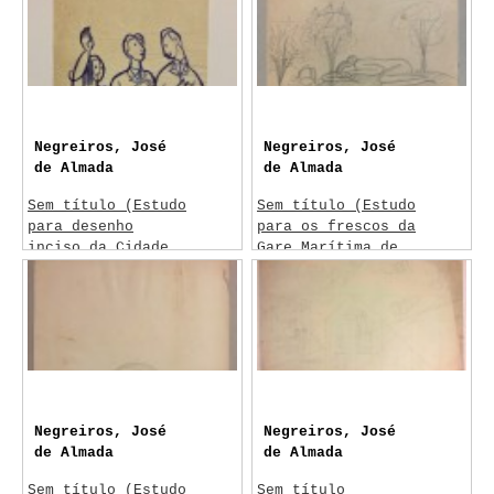
Painel Começar
Painel Começar
Negreiros, José
Negreiros, José
de Almada
de Almada
Sem título (Estudo
Sem título (Estudo
para desenho
para os frescos da
inciso da Cidade
Gare Marítima de
Universitária)
Alcântara)
1957-1961
1943-1945
Lisboa
Painéis Gare
Marítima Alcântara
Negreiros, José
Negreiros, José
de Almada
de Almada
Sem título (Estudo
Sem título