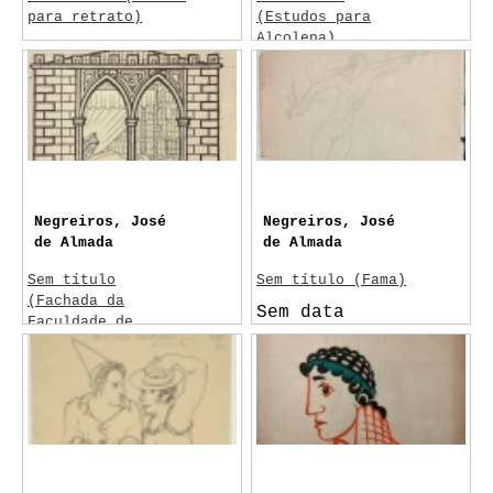
para retrato)
(Estudos para
Alcolena)
Sem data
c. 1952
Negreiros, José
Negreiros, José
de Almada
de Almada
Sem título
Sem título (Fama)
(Fachada da
Sem data
Faculdade de
Letras)
1957-1961
Lisboa
Arte
Monteiro, Pardal