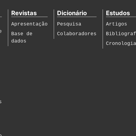
Revistas
Dicionário
Estudos
Apresentação
Pesquisa
Artigos
e
Base de
Colaboradores
Bibliogra
dados
Cronologi
s