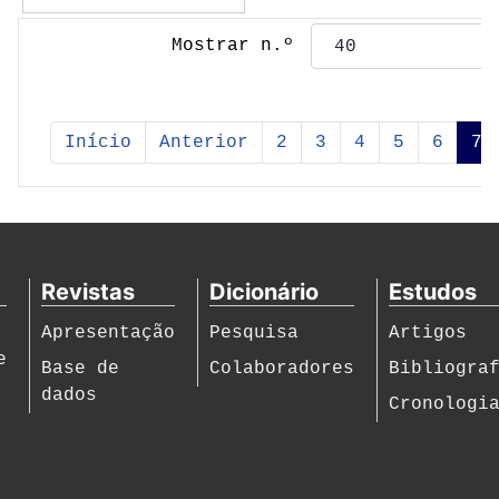
Mostrar n.º
Início
Anterior
2
3
4
5
6
7
Revistas
Dicionário
Estudos
Apresentação
Pesquisa
Artigos
e
Base de
Colaboradores
Bibliogra
dados
Cronologi