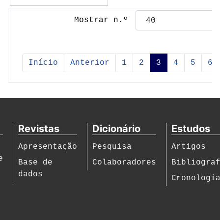
Mostrar n.º
Início
Anterior
1
2
3
4
5
6
Revistas
Dicionário
Estudos
Apresentação
Pesquisa
Artigos
e
Base de
Colaboradores
Bibliogra
dados
Cronologi