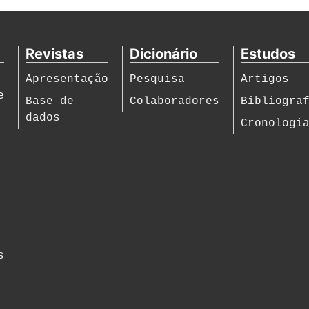
Revistas
Dicionário
Estudos
Apresentação
Pesquisa
Artigos
e
Base de
Colaboradores
Bibliogra
dados
Cronologi
s