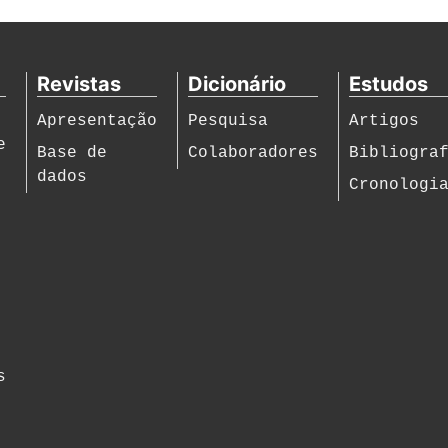
Revistas
Dicionário
Estudos
Apresentação
Pesquisa
Artigos
e
Base de
Colaboradores
Bibliogra
dados
Cronologi
s