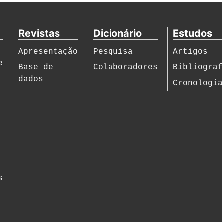
Revistas
Dicionário
Estudos
Apresentação
Pesquisa
Artigos
e
Base de
Colaboradores
Bibliogra
dados
Cronologi
s