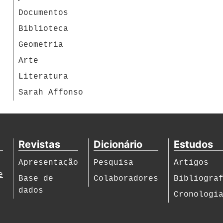
Documentos
Biblioteca
Geometria
Arte
Literatura
Sarah Affonso
Revistas
Dicionário
Estudos
Apresentação
Pesquisa
Artigos
e
Base de
Colaboradores
Bibliogra
dados
Cronologi