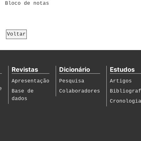
Bloco de notas
Voltar
Revistas
Dicionário
Estudos
Apresentação
Pesquisa
Artigos
e
Base de
Colaboradores
Bibliogra
dados
Cronologi