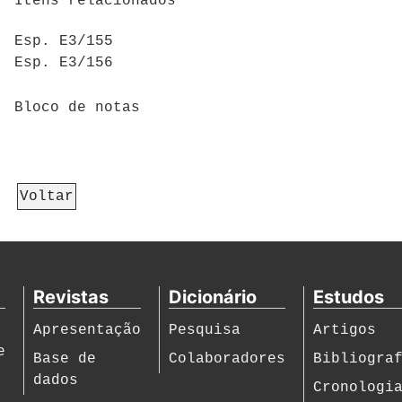
Itens relacionados
Esp. E3/155
Esp. E3/156
Bloco de notas
Voltar
Revistas
Dicionário
Estudos
Apresentação
Pesquisa
Artigos
e
Base de
Colaboradores
Bibliogra
dados
Cronologi