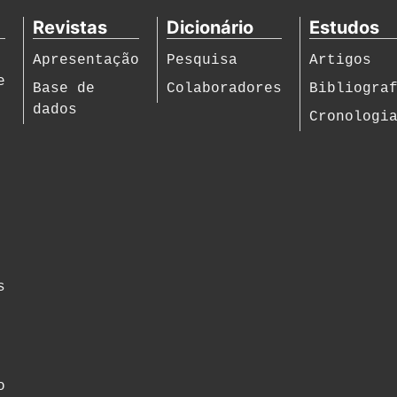
Revistas
Dicionário
Estudos
Apresentação
Pesquisa
Artigos
e
Base de
Colaboradores
Bibliogra
dados
Cronologi
s
o