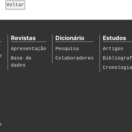
Voltar
Revistas
Dicionário
Estudos
Apresentação
Pesquisa
Artigos
e
Base de
Colaboradores
Bibliogra
dados
Cronologi
s