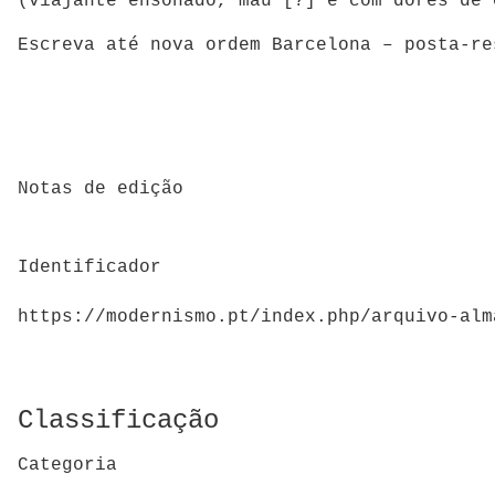
(viajante ensonado, mau [?] e com dores de c
Escreva até nova ordem Barcelona – posta-re
Notas de edição
Identificador
https://modernismo.pt/index.php/arquivo-alm
Classificação
Categoria