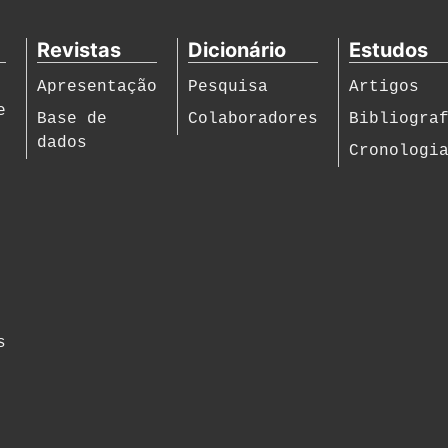
Revistas
Dicionário
Estudos
Apresentação
Pesquisa
Artigos
e
Base de
Colaboradores
Bibliogra
dados
Cronologi
s