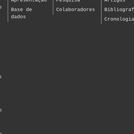
Apresentação
Pesquisa
Artigos
e
Base de
Colaboradores
Bibliogra
dados
Cronologi
s
o