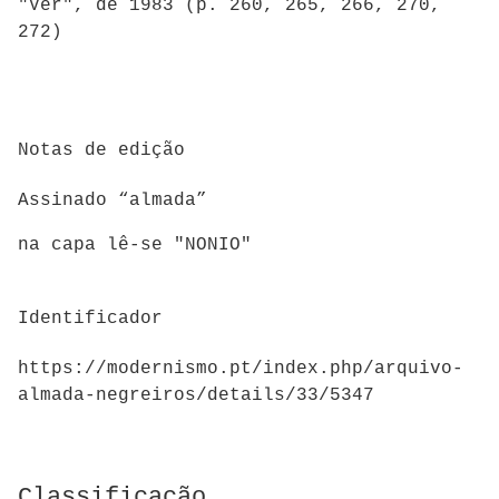
"Ver", de 1983 (p. 260, 265, 266, 270,
272)
Notas de edição
Assinado “almada”
na capa lê-se "NONIO"
Identificador
https://modernismo.pt/index.php/arquivo-
almada-negreiros/details/33/5347
Classificação