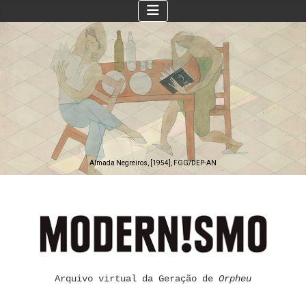
Almada Negreiros, [1954], FGG/DEP-AN
Arquivo virtual da Geração de
Orpheu