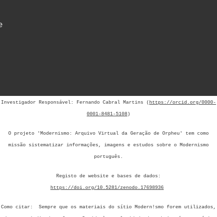
e
Investigador Responsável: Fernando Cabral Martins (
https://orcid.org/0000-
0001-8481-5108
)
O projeto 'Modernismo: Arquivo Virtual da Geração de Orpheu' tem como
missão sistematizar informações, imagens e estudos sobre o Modernismo
português.
Registo de website e bases de dados:
https://doi.org/10.5281/zenodo.17698936
Como citar: Sempre que os materiais do sítio Modern!smo forem utilizados,