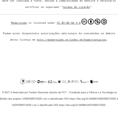
deve ser indicada a fonte.
Devido à complexidade do website é necessário
verificar no separador "
normas de citação
".
Modernismo
is licensed under
CC BY-NC-SA 4.0
Podem estar disponíveis autorizações adicionais às concedidas no âmbito
desta licença em
http://modernismo.pt/index.ph/home/contactos
.
O IELT é financiado por Fundos Nacionais através da FCT – Fundação para a Ciência e a Tecnologia no
âmbito dos projetos UIDB/00657/2020 com o identificador DOI https://doi.org/10.54499/UIDB/00657/2020 e
UIDP/00657/2020 com o identificador DOI https://doi.org/10.54499/UIDP/00657/2020.