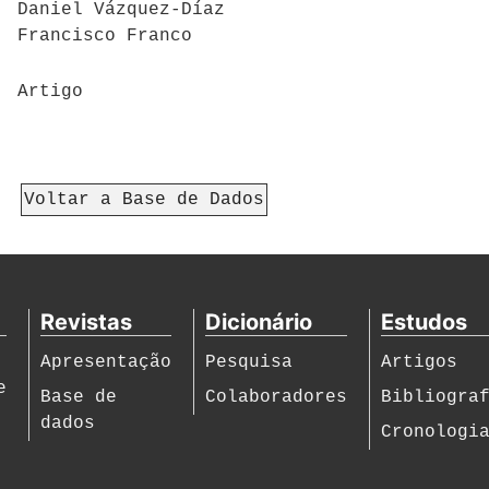
Daniel Vázquez-Díaz
Francisco Franco
Artigo
Voltar a Base de Dados
Revistas
Dicionário
Estudos
Apresentação
Pesquisa
Artigos
e
Base de
Colaboradores
Bibliogra
dados
Cronologi