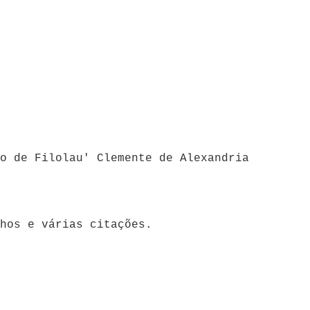
9/10 é de nascença comnosco 'a parte de Marta' 'Arquitas de Tarento deu a Platão o livro de Filolau' Clemente de Alexandria
nhos e várias citações.