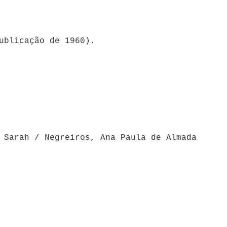
ublicação de 1960).
Negreiros, José Afonso de Almada / Affonso, Sarah / Negreiros, Ana Paula de Almada