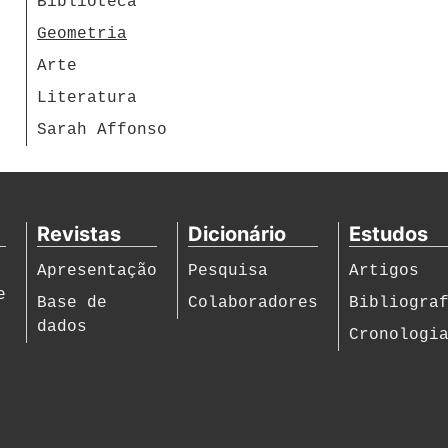
Biblioteca
Geometria
Arte
Literatura
Sarah Affonso
Revistas
Dicionário
Estudos
Apresentação
Pesquisa
Artigos
e
Base de
Colaboradores
Bibliogra
dados
Cronologi