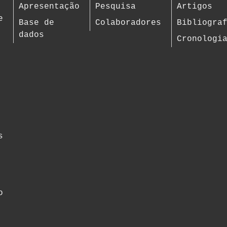
Apresentação
Pesquisa
Artigos
e
Base de
Colaboradores
Bibliogra
dados
Cronologi
s
o