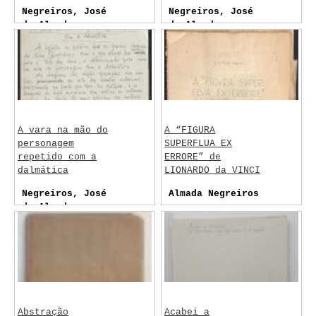
Negreiros, José
Negreiros, José
de Almada
de Almada
A vara na mão do
A “FIGURA
personagem
SUPERFLUA EX
repetido com a
ERRORE” de
dalmática
LIONARDO da VINCI
Negreiros, José
Almada Negreiros
de Almada
Abstração
Acabei a