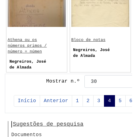
Athena ou os
Bloco de notas
números primos /
Negreiros, José
número = númen
de Almada
Negreiros, José
de Almada
Mostrar n.º
Início
Anterior
1
2
3
4
5
6
Sugestões de pesquisa
Documentos