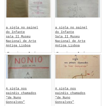
a sigla no painel
a sigla no painel
do Infante
do Infante
sala II Museu
Sala II Museu
Nacional de Arte
Nacional de Arte
Antiga Lisboa
Antiga Lisboa
Negreiros, José
Negreiros, José
de Almada
de Almada
A sigla nos
A sigla nos
painéis chamados
painéis chamados
“de Nuno
“de Nuno
Gonçalves”
Gonçalves”