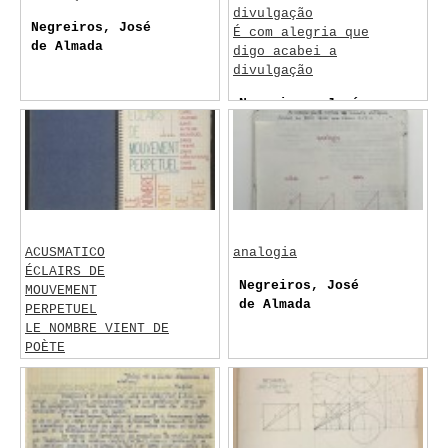
divulgação
Negreiros, José
É com alegria que
de Almada
digo acabei a
divulgação
Negreiros, José
de Almada
ACUSMATICO
analogia
ÉCLAIRS DE
Negreiros, José
MOUVEMENT
de Almada
PERPETUEL
LE NOMBRE VIENT DE
POÈTE
Negreiros, José
de Almada