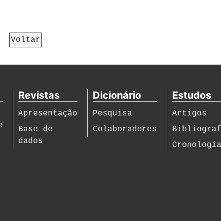
Voltar
Revistas
Dicionário
Estudos
Apresentação
Pesquisa
Artigos
e
Base de
Colaboradores
Bibliogra
dados
Cronologi