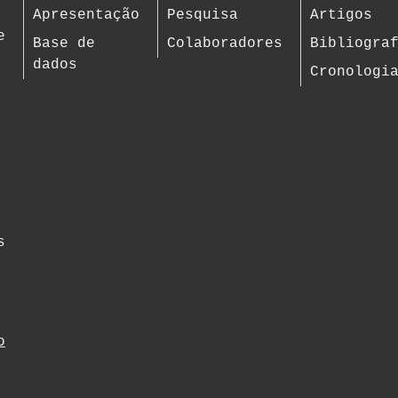
Apresentação
Pesquisa
Artigos
e
Base de
Colaboradores
Bibliogra
dados
Cronologi
s
o