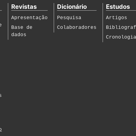
Revistas
Dicionário
Estudos
Apresentação
Pesquisa
Artigos
e
Base de
Colaboradores
Bibliogra
dados
Cronologi
s
o