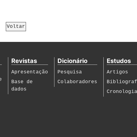
Voltar
Revistas
Dicionário
Estudos
Apresentação
Pesquisa
Artigos
e
Base de
Colaboradores
Bibliogra
dados
Cronologi