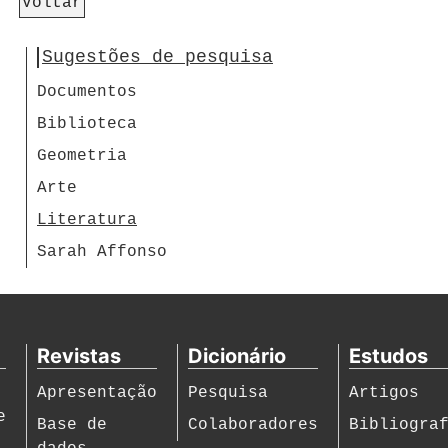
Voltar
Sugestões de pesquisa
Documentos
Biblioteca
Geometria
Arte
Literatura
Sarah Affonso
Revistas
Dicionário
Estudos
Apresentação
Pesquisa
Artigos
e
Base de
Colaboradores
Bibliogra