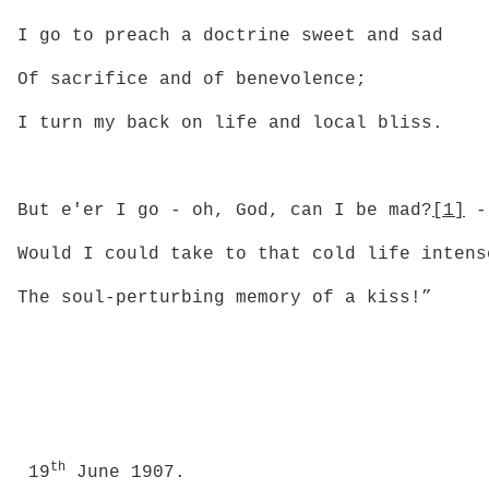
I go to preach a doctrine sweet and sad
Of sacrifice and of benevolence;
I turn my back on life and local bliss.
But e'er I go ‑ oh, God, can I be mad?
[1]
-
Would I could take to that cold life intens
The soul-perturbing memory of a kiss!”
th
19
June 1907.