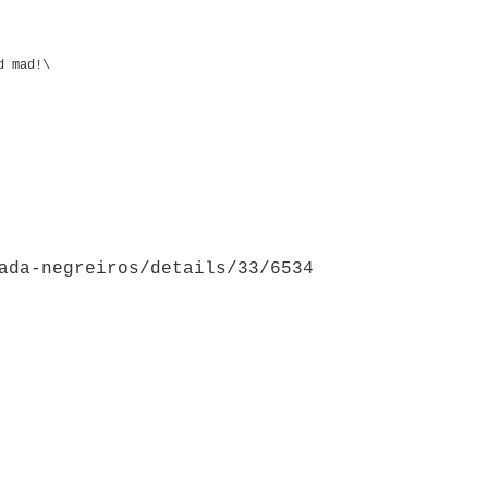
d mad!\
ada-negreiros/details/33/6534