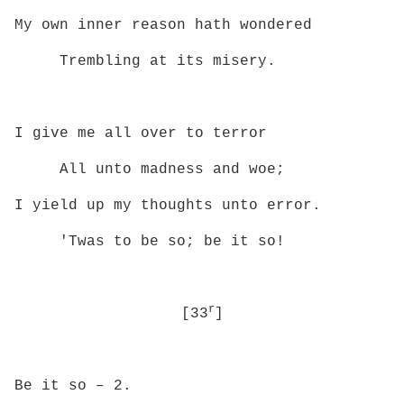
My own inner reason hath wondered
Trembling at its misery.
I give me all over to terror
All unto madness and woe;
I yield up my thoughts unto error.
'Twas to be so; be it so!
r
[33
]
Be it so – 2.