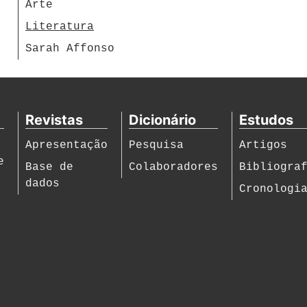
Arte
Literatura
Sarah Affonso
Revistas
Dicionário
Estudos
Apresentação
Pesquisa
Artigos
e
Base de
Colaboradores
Bibliogra
dados
Cronologi