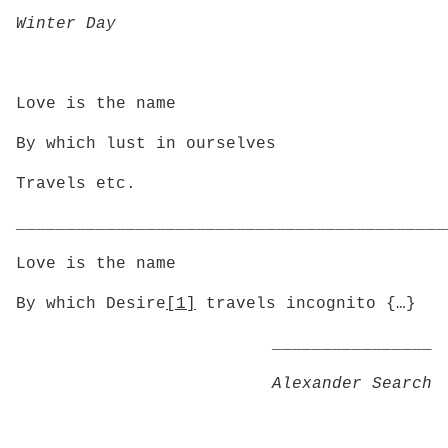
Winter Day
Love is the name
By which lust in ourselves
Travels etc.
___________________________________________
Love is the name
By which Desire
[1]
travels incognito {…}
________________
Alexander Search