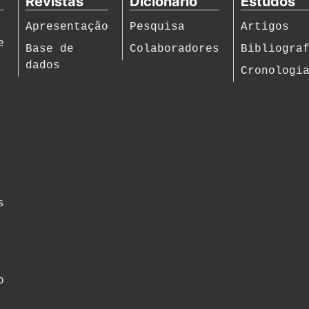
Revistas
Dicionário
Estudos
Apresentação
Pesquisa
Artigos
e
Base de
Colaboradores
Bibliogra
dados
Cronologi
s
o