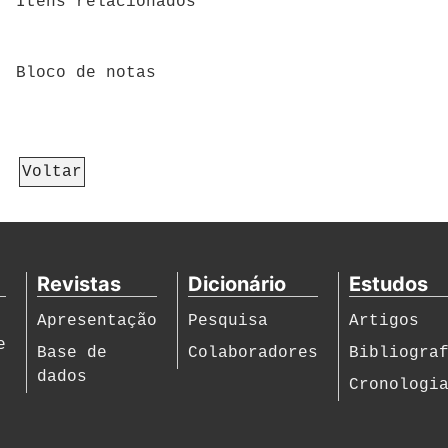
Itens relacionados
Bloco de notas
Voltar
Revistas
Dicionário
Estudos
Apresentação
Pesquisa
Artigos
e
Base de
Colaboradores
Bibliogra
dados
Cronologi