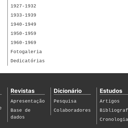
1927-1932
1933-1939
1940-1949
1950-1959
1960-1969
Fotogaleria
Dedicatórias
Revistas
Dicionário
Estudos
Apresentação
Pesquisa
Artigos
e
Base de
Colaboradores
Bibliogra
dados
Cronologi