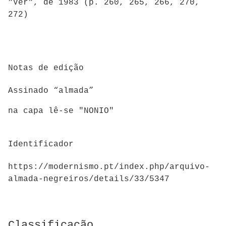
"Ver", de 1983 (p. 260, 265, 266, 270,
272)
Notas de edição
Assinado “almada”
na capa lê-se "NONIO"
Identificador
https://modernismo.pt/index.php/arquivo-
almada-negreiros/details/33/5347
Classificação