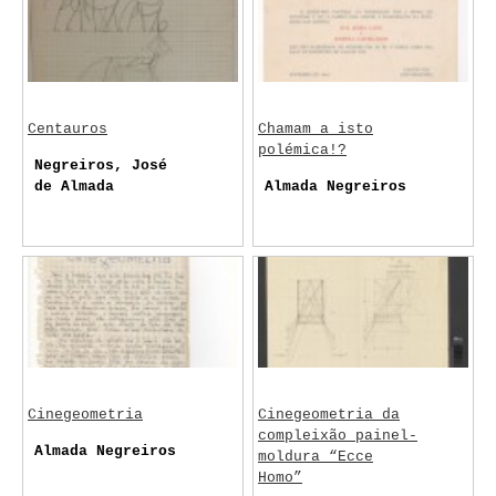
Centauros
Chamam a isto
polémica!?
Negreiros, José
de Almada
Almada Negreiros
Cinegeometria
Cinegeometria da
compleixão painel-
Almada Negreiros
moldura “Ecce
Homo”