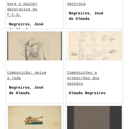
para o painel
abstrata
decorativo da
Negreiros, José
F.C.G.
de Almada
Negreiros, José
de Almada
Composição: peixe
Composições e
e rede
proporções dos
painéis
Negreiros, José
de Almada
Almada Negreiros