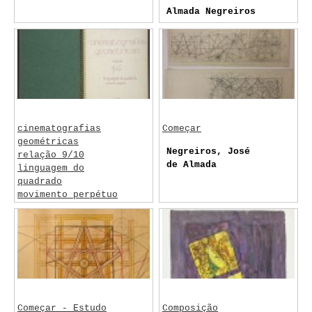
Almada Negreiros
cinematografias
Começar
geométricas
Negreiros, José
relação 9/10
de Almada
linguagem do
quadrado
movimento perpétuo
Negreiros, José
de Almada
Começar - Estudo
Composição