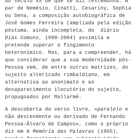
do século XX de que se diz testemunha. A
par de Nemésio, Cinatti, Cesariny, Sophia
ou Sena, a composição autobiográfica de
José Gomes Ferreira (ampliada pela edição
póstuma, ainda incompleta, do diário
Dias Comuns
, 1990-2004) assimila e
pretende superar o fingimento
heteronímico. Mas, para a compreender, há
que considerar que a sua modernidade pós-
Pessoa vem, de entre outras matrizes, do
sujeito alterizado rimbaldiano, em
alternativa ao anonimato e ao
desaparecimento ilocutório do sujeito,
propugnados por Mallarmé.
A descoberta do verso livre, «
paralelo
e
não descendente ou derivado de Fernando
Pessoa-Álvaro de Campos», como o próprio
diz em
A Memória das Palavras
(1965),