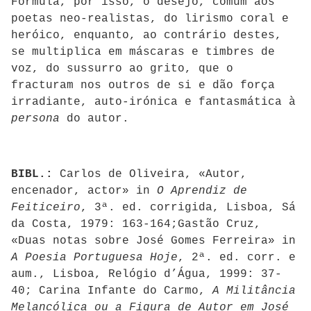
Formula, por isso, o desejo, comum aos
poetas neo-realistas, do lirismo coral e
heróico, enquanto, ao contrário destes,
se multiplica em máscaras e timbres de
voz, do sussurro ao grito, que o
fracturam nos outros de si e dão força
irradiante, auto-irónica e fantasmática à
persona
do autor.
BIBL.:
Carlos de Oliveira, «Autor,
encenador, actor» in
O Aprendiz de
Feiticeiro
, 3ª. ed. corrigida, Lisboa, Sá
da Costa, 1979: 163-164;Gastão Cruz,
«Duas notas sobre José Gomes Ferreira» in
A Poesia Portuguesa Hoje
, 2ª. ed. corr. e
aum., Lisboa, Relógio d’Água, 1999: 37-
40; Carina Infante do Carmo,
A Militância
Melancólica ou a Figura de Autor em José