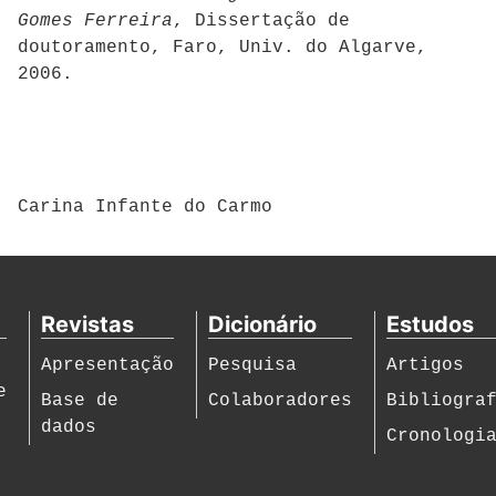
Gomes Ferreira
, Dissertação de
doutoramento, Faro, Univ. do Algarve,
2006.
Carina Infante do Carmo
Revistas
Dicionário
Estudos
Apresentação
Pesquisa
Artigos
e
Base de
Colaboradores
Bibliogra
dados
Cronologi