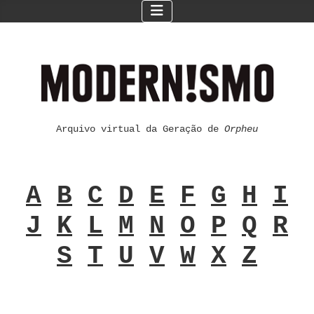
Arquivo virtual da Geração de
Orpheu
A
B
C
D
E
F
G
H
I
J
K
L
M
N
O
P
Q
R
S
T
U
V
W
X
Z