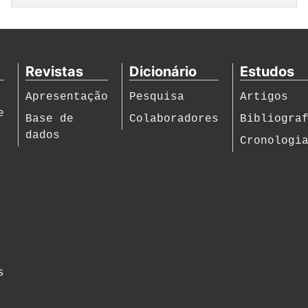
Artigos
Revistas
Dicionário
Estudos
Apresentação
Pesquisa
Artigos
e
Base de
Colaboradores
Bibliogra
dados
Cronologi
s