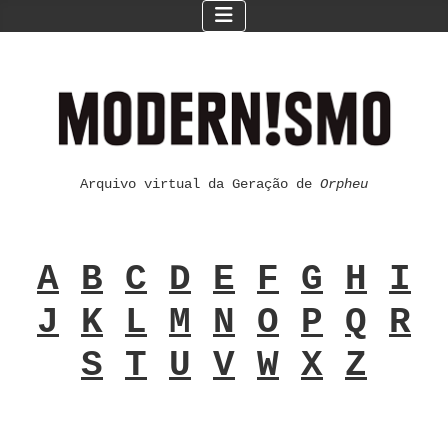
Arquivo virtual da Geração de
Orpheu
A
B
C
D
E
F
G
H
I
J
K
L
M
N
O
P
Q
R
S
T
U
V
W
X
Z