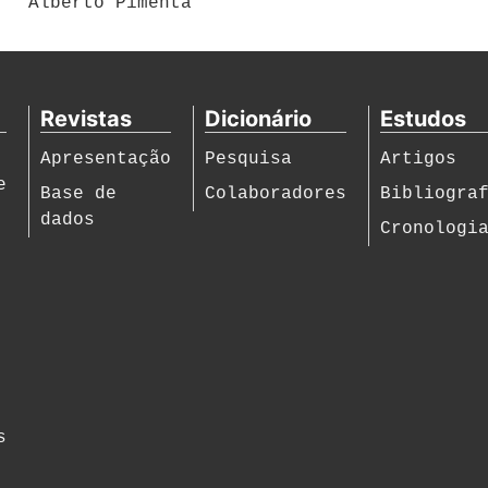
Alberto Pimenta
Revistas
Dicionário
Estudos
Apresentação
Pesquisa
Artigos
e
Base de
Colaboradores
Bibliogra
dados
Cronologi
s