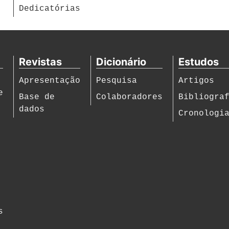
Dedicatórias
Revistas
Dicionário
Estudos
Apresentação
Pesquisa
Artigos
e
Base de
Colaboradores
Bibliogra
dados
Cronologi
s