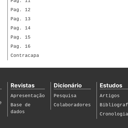
Pag. 11
Pag. 12
Pag. 13
Pag. 14
Pag. 15
Pag. 16
Contracapa
Revistas
Dicionário
Estudos
Apresentação
Pesquisa
Artigos
e
Base de
Colaboradores
Bibliogra
dados
Cronologi