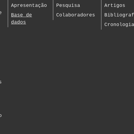
Apresentação
Pesquisa
Artigos
e
Base de
Colaboradores
Bibliogra
dados
Cronologi
s
o