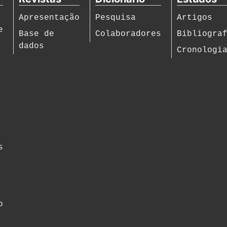
Apresentação
Pesquisa
Artigos
e
Base de
Colaboradores
Bibliogra
dados
Cronologi
s
o