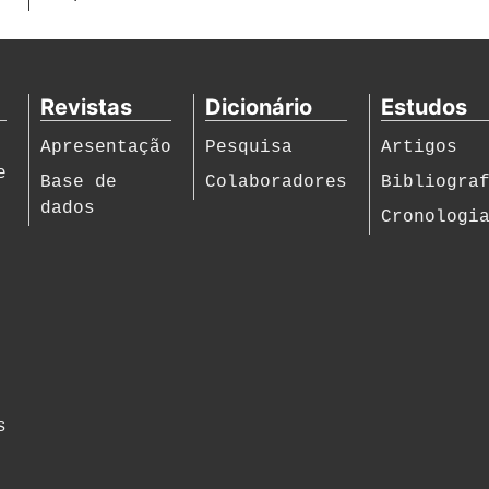
Revistas
Dicionário
Estudos
Apresentação
Pesquisa
Artigos
e
Base de
Colaboradores
Bibliogra
dados
Cronologi
s