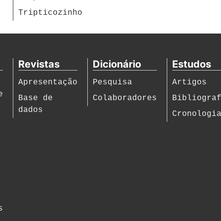
Tripticozinho
Revistas
Dicionário
Estudos
Apresentação
Pesquisa
Artigos
e
Base de
Colaboradores
Bibliogra
dados
Cronologi
s