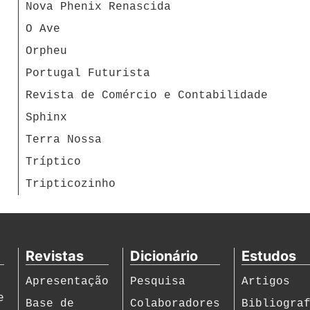
Nova Phenix Renascida
O Ave
Orpheu
Portugal Futurista
Revista de Comércio e Contabilidade
Sphinx
Terra Nossa
Tríptico
Tripticozinho
Revistas
Dicionário
Estudos
Apresentação
Pesquisa
Artigos
e
Base de
Colaboradores
Bibliogra