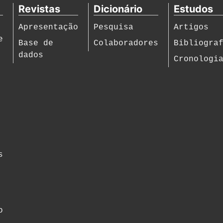
Revistas
Dicionário
Estudos
Apresentação
Pesquisa
Artigos
e
Base de
Colaboradores
Bibliogra
dados
Cronologi
s
o