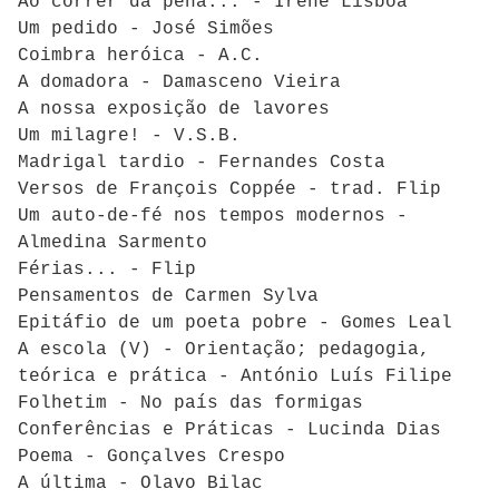
Ao correr da pena... - Irene Lisboa
Um pedido - José Simões
Coimbra heróica - A.C.
A domadora - Damasceno Vieira
A nossa exposição de lavores
Um milagre! - V.S.B.
Madrigal tardio - Fernandes Costa
Versos de François Coppée - trad. Flip
Um auto-de-fé nos tempos modernos -
Almedina Sarmento
Férias... - Flip
Pensamentos de Carmen Sylva
Epitáfio de um poeta pobre - Gomes Leal
A escola (V) - Orientação; pedagogia,
teórica e prática - António Luís Filipe
Folhetim - No país das formigas
Conferências e Práticas - Lucinda Dias
Poema - Gonçalves Crespo
A última - Olavo Bilac